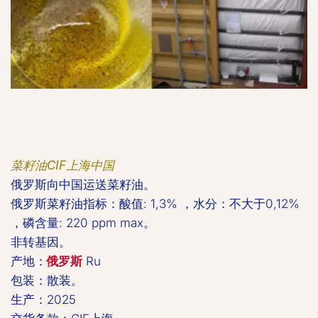
菜籽油CIF上海中国
俄罗斯向中国运送菜籽油。  

俄罗斯菜籽油指标：酸值: 1,3% ，水分：不大于0,12% 
，磷含量: 220 ppm max。
非转基因。  
产地：
俄罗斯
 Ru  
包装：散装。  
生产：2025  