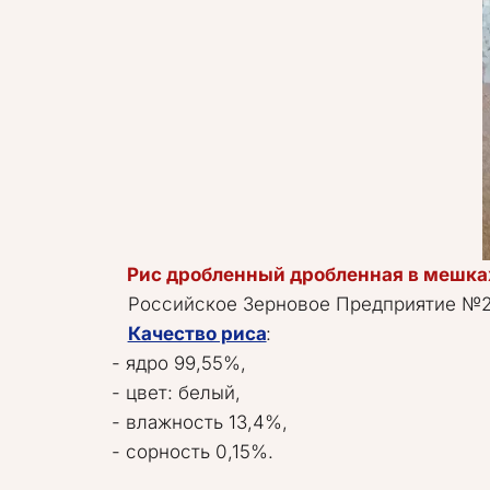
Рис дробленный дробленная в мешка
   Российское Зерновое Предприятие №28 производит и предлагает крупу рисовую дробленную в мешках оптом.

Качество риса
: 

- ядро 99,55%, 

- цвет: белый, 

- влажность 13,4%, 

- сорность 0,15%.  
