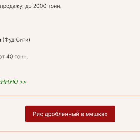
(Фуд Сити)   

т 40 тонн. 
ЕННУЮ >>
Рис дробленный в мешках