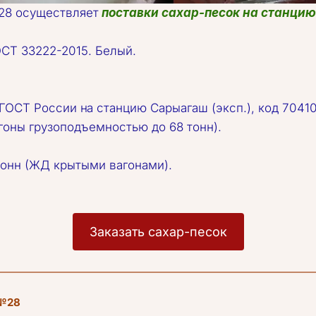
№28 осуществляет 
поставки сахар-песок на станци
ОСТ 33222-2015. Белый.
 ГОСТ России н
а станцию Сарыагаш (эксп.), код 70410
г
оны грузоподъемностью до 68 тонн). 
 тонн (ЖД крытыми вагонами). 
Заказать сахар-песок
 №28