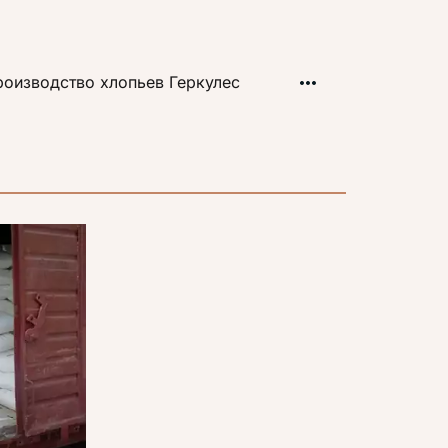
оизводство хлопьев Геркулес